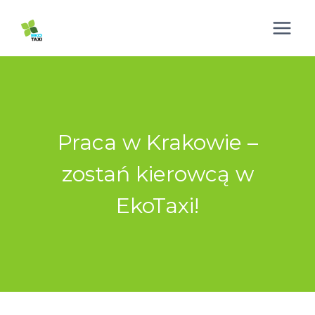
Przejdź
do
treści
Praca w Krakowie –
zostań kierowcą w
EkoTaxi!