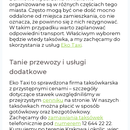
organizowane są w różnych częściach tego
miasta. Często mogą być one dość mocno
oddalone od miejsca zamieszkania, co nie
oznacza, że powinno się z nich rezygnować.
W takim przypadku warto zaplanować
odpowiedni transport. Właściwym wyborem
będzie wtedy taksówka, a my zachęcamy do
skorzystania z usług
Eko Taxi
.
Tanie przewozy i usługi
dodatkowe
Eko Taxi to sprawdzona firma taksówkarska
z przystępnymi cenami – szczegóły
dotyczące stawek uwzględniliśmy w
przejrzystym
cenniku
na stronie. W naszych
taksówkach można płacić w sposób
gotówkowy oraz bezgotówkowy.
Zachęcamy do
zamawiania taksówek
telefonicznie pod
numerem
12 644 22 22.
Kursujemy po terenie Krakowa i okolic, więc